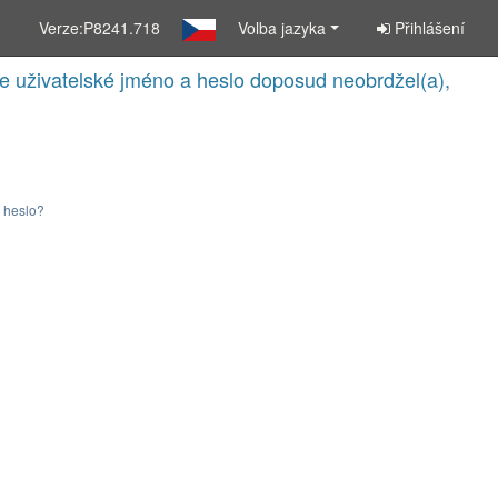
Verze:P8241.718
Volba jazyka
Přihlášení
ste uživatelské jméno a heslo doposud neobrdžel(a),
 heslo?